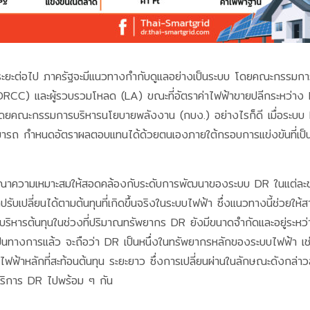
ยะต่อไป ภาครัฐจะมีแนวทางกำกับดูแลอย่างเป็นระบบ โดยคณะกรรมการน
RCC) และผู้รวบรวมโหลด (LA) ขณะที่อัตราค่าไฟฟ้าขายปลีกระหว่าง L
โดยคณะกรรมการบริหารนโยบายพลังงาน (กบง.) อย่างไรก็ดี เมื่อระบบ 
รถ กำหนดอัตราผลตอบแทนได้ด้วยตนเองภายใต้กรอบการแข่งขันที่เป็นธรรม
จารณาความเหมาะสมให้สอดคล้องกับระดับการพัฒนาของระบบ DR ในแต่ละช่
รับเปลี่ยนได้ตามต้นทุนที่เกิดขึ้นจริงในระบบไฟฟ้า ซึ่งแนวทางนี้ช่วยให
ารบริหารต้นทุนในช่วงที่ปริมาณทรัพยากร DR ยังมีขนาดจำกัดและอยู่ระหว่
างการแล้ว จะถือว่า DR เป็นหนึ่งในทรัพยากรหลักของระบบไฟฟ้า เช่นเด
างค่าไฟฟ้าหลักที่สะท้อนต้นทุน ระยะยาว ซึ่งการเปลี่ยนผ่านในลักษณะดังก
ห้บริการ DR ไปพร้อม ๆ กัน